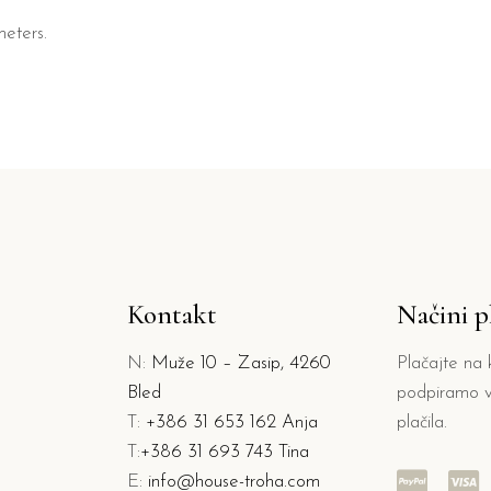
eters.
Kontakt
Načini pl
N:
Muže 10 – Zasip, 4260
Plačajte na k
Bled
podpiramo v
T:
+386 31 653 162 Anja
plačila.
T:
+386 31 693 743 Tina
E:
info@house-troha.com