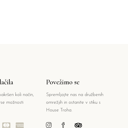
ačila
Povežimo se
akršen koli način,
Spremljajte nas na družbenih
se možnosti
omrežjih in ostanite v stiku s
House Troha.