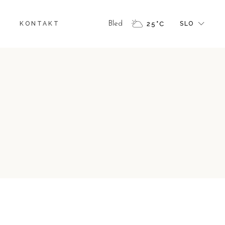
TI
ENG
KONTAKT
Bled
25
°
C
SLO
DE
OSTI
ENG
DE